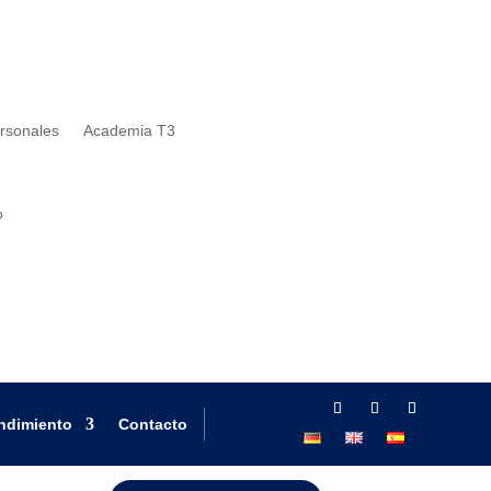
rsonales
Academia T3
o
endimiento
Contacto