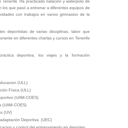
Tenerife. Ha practicado natación y waterpolo de
n los que pasó a entrenar a diferentes equipos de
vidades con trabajos en varios gimnasios de la
es deportistas de varias disciplinas, labor que
nente en diferentes charlas y cursos en Tenerife
ráctica deportiva, los viajes y la formación
Educacion (ULL)
ción Física (ULL)
Deportivo (UAM-COES)
iva (UAM-COES)
as (UV)
adaptación Deportiva. (UEC)
ficacion y control del entrenamiento en deportes