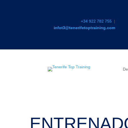
+34 922 782 755
|
infot3@tenerifetoptraining.com
De
De
ENTRENAD