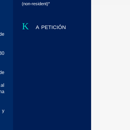
(non-resident)*
K
a petición
de
30
de
al
na
 y