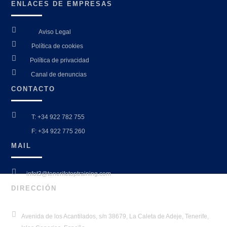
ENLACES DE EMPRESAS

Aviso Legal

Política de cookies

Política de privacidad

Canal de denuncias
CONTACTO

T: +34 922 782 755

F: +34 922 775 260
MAIL

infot3@tenerifetoptraining.com
DIRECCIÓN

Avenida de los Acantilados, s/n 38679, La Caleta de Adeje, Tenerife,